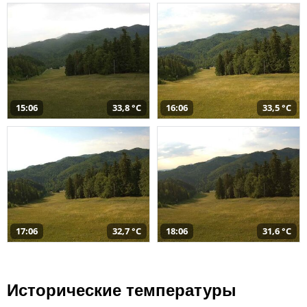
15:06
33,8 °C
16:06
33,5 °C
17:06
32,7 °C
18:06
31,6 °C
Исторические температуры