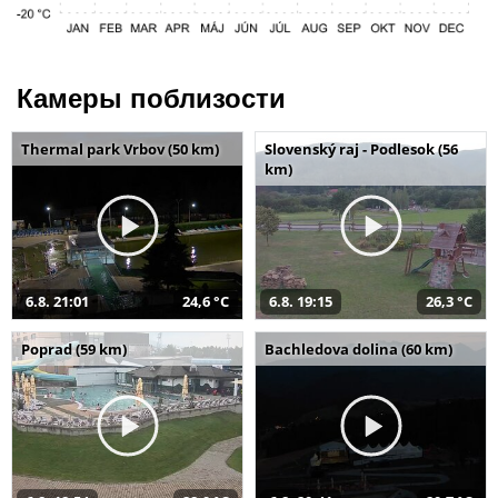
Камеры поблизости
Thermal park Vrbov (50 km)
Slovenský raj - Podlesok (56
km)
6.8. 21:01
24,6 °C
6.8. 19:15
26,3 °C
Poprad (59 km)
Bachledova dolina (60 km)