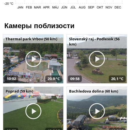
Камеры поблизости
Thermal park Vrbov (50 km)
Slovenský raj - Podlesok (56
km)
10:02
20,0 °C
09:58
20,1 °C
Poprad (59 km)
Bachledova dolina (60 km)