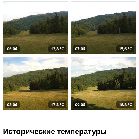
06:06
13,8 °C
07:06
15,6 °C
08:06
17,3 °C
09:06
18,8 °C
Исторические температуры