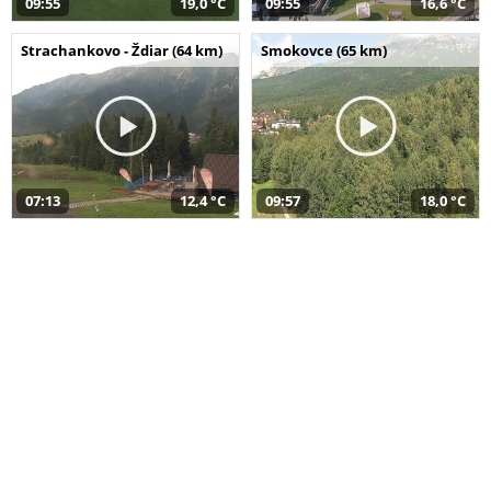
09:55
19,0 °C
09:55
16,6 °C
Strachankovo - Ždiar (64 km)
Smokovce (65 km)
07:13
12,4 °C
09:57
18,0 °C