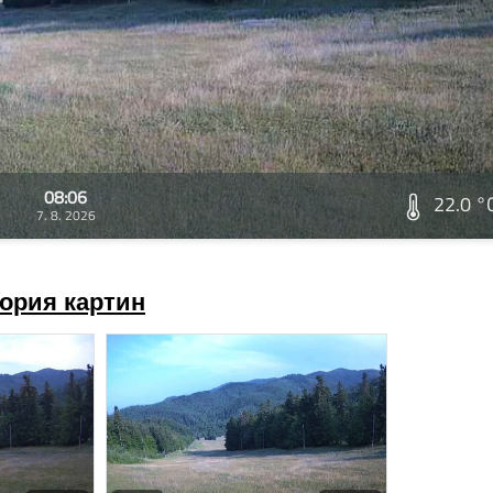
08:06
22.0 °
7. 8. 2026
ория картин