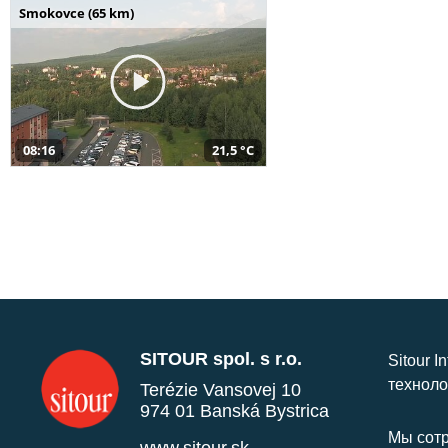
Smokovce (65 km)
08:16
21,5 °C
SITOUR spol. s r.o.
Sitour I
техноло
Terézie Vansovej 10
974 01 Banská Bystrica
Мы сотр
www.sitour.sk