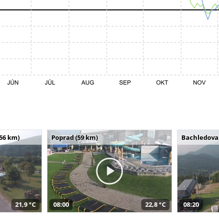
(56 km)
Poprad (59 km)
Bachledova 
21,9 °C
08:00
22,8 °C
08:20