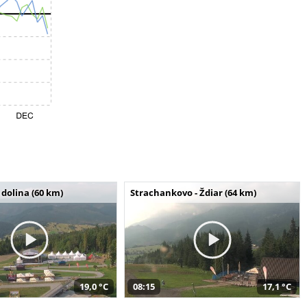
dolina (60 km)
Strachankovo - Ždiar (64 km)
19,0 °C
08:15
17,1 °C