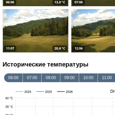
06:06
13,8 °C
07:06
11:07
20,6 °C
12:06
Исторические температуры
06:00
07:00
08:00
09:00
10:00
11:00