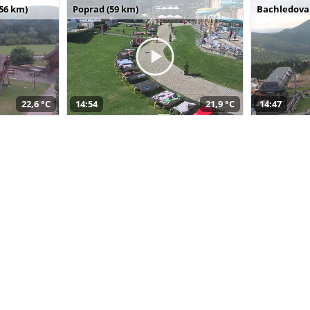
(56 km)
Poprad (59 km)
Bachledova 
22,6 °C
14:54
21,9 °C
14:47