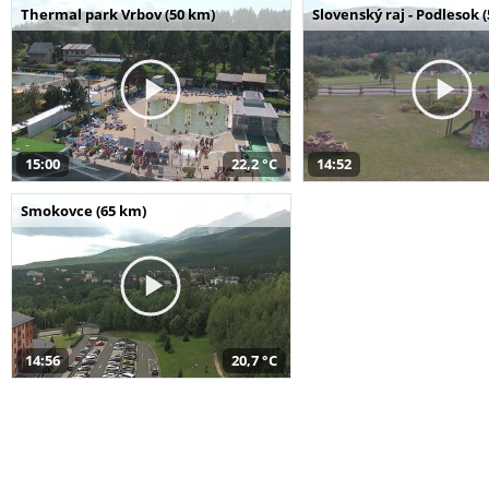
Thermal park Vrbov (50 km)
Slovenský raj - Podlesok 
15:00
22,2 °C
14:52
Smokovce (65 km)
14:56
20,7 °C