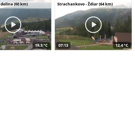
dolina (60 km)
Strachankovo - Ždiar (64 km)
19,3 °C
07:13
12,4 °C