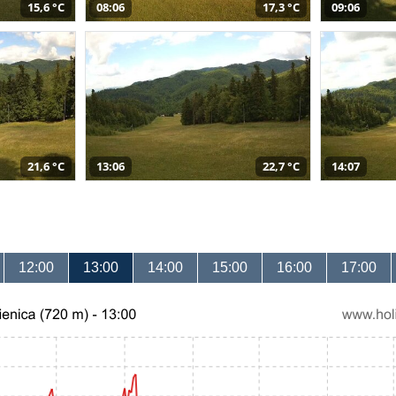
15,6 °C
08:06
17,3 °C
09:06
21,6 °C
13:06
22,7 °C
14:07
12:00
13:00
14:00
15:00
16:00
17:00