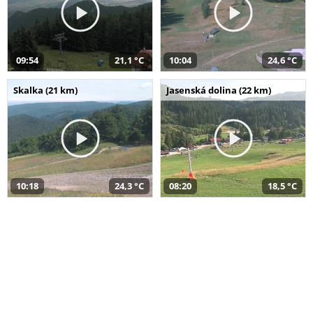
09:54
21,1 °C
10:04
24,6 °C
Skalka (21 km)
Jasenská dolina (22 km)
10:18
24,3 °C
08:20
18,5 °C