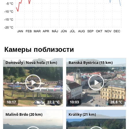
Камеры поблизости
Donovaly - Nová hoľa (1 km)
Banská Bystrica (15 km)
10:17
22,2 °C
10:03
28,8 °C
Malinô Brdo (20 km)
Králiky (21 km)