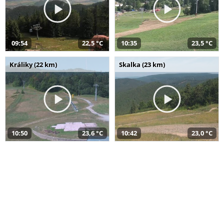
09:54
22,5 °C
10:35
23,5 °C
Králiky (22 km)
Skalka (23 km)
10:50
23,6 °C
10:42
23,0 °C