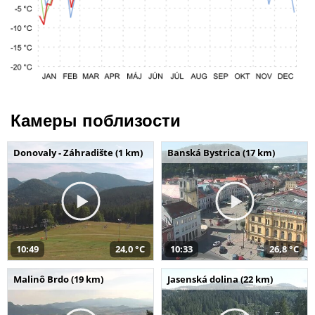
Камеры поблизости
Donovaly - Záhradište (1 km)
Banská Bystrica (17 km)
10:49
24,0 °C
10:33
26,8 °C
Malinô Brdo (19 km)
Jasenská dolina (22 km)