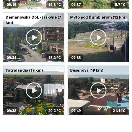
09:19
16,8 °C
09:37
15,7 °C
Demänovská Dol. - Jaskyne (7
Mýto pod Ďumbierom (12 km)
km)
09:34
18,2 °C
09:33
Tatralandia (19 km)
Bešeňová (19 km)
09:38
20,2 °C
09:49
21,1 °C