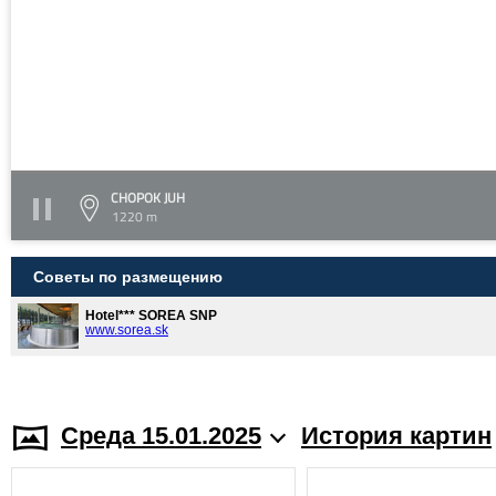
CHOPOK JUH
1220 m
Советы по размещению
Hotel*** SOREA SNP
www.sorea.sk
Среда 15.01.2025
История картин