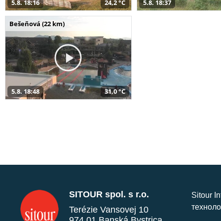
5.8. 18:16
24,2 °C
5.8. 18:37
Bešeňová (22 km)
5.8. 18:48
31,0 °C
SITOUR spol. s r.o.
Sitour I
техноло
Terézie Vansovej 10
974 01 Banská Bystrica