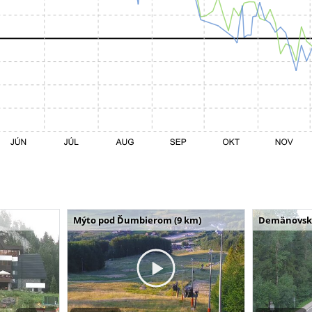
Mýto pod Ďumbierom (9 km)
Demänovská 