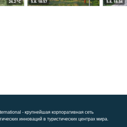
26,2 °C
5.8. 18:57
5.8. 18:34
nternational - крупнейшая корпоративная сеть
гических инноваций в туристических центрах мира.