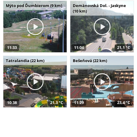
Mýto pod Ďumbierom (9 km)
Demänovská Dol. - Jaskyne
(10 km)
11:33
11:04
21,1 °C
Tatralandia (22 km)
Bešeňová (22 km)
10:38
21,3 °C
11:29
23,4 °C