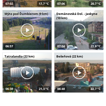
07:02
17,7 °C
07:06
20,7 °C
Mýto pod Ďumbierom (9 km)
Demänovská Dol. - Jaskyne
(10 km)
06:57
07:04
22,9 °C
Tatralandia (22 km)
Bešeňová (22 km)
06:38
21,3 °C
06:48
22,7 °C