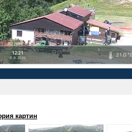
12:21
21.0 °
8. 8. 2026
ория картин