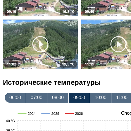
09:19
16,8 °C
09:49
11:02
19,5 °C
11:19
Исторические температуры
06:00
07:00
08:00
09:00
10:00
11:00