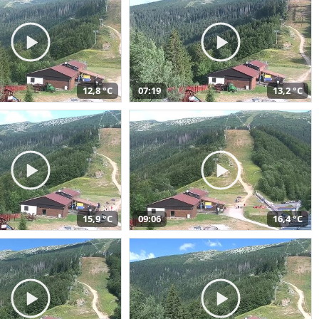
12,8 °C
07:19
13,2 °C
15,9 °C
09:06
16,4 °C