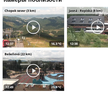
Chopok sever (3 km)
Jasná - Repiská (8 km)
12:37
16,3 °C
12:38
Bešeňová (22 km)
12:49
23,8 °C