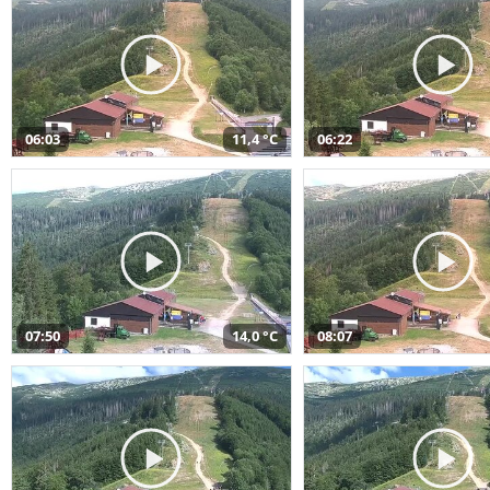
06:03
11,4 °C
06:22
07:50
14,0 °C
08:07