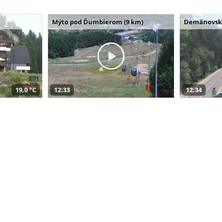
Mýto pod Ďumbierom (9 km)
Demänovská 
19,0 °C
12:33
12:34