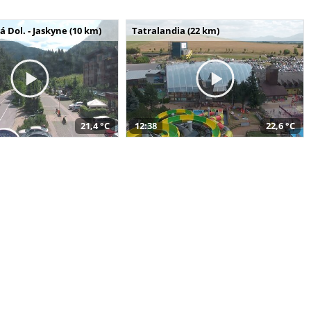
Dol. - Jaskyne (10 km)
Tatralandia (22 km)
21,4 °C
12:38
22,6 °C