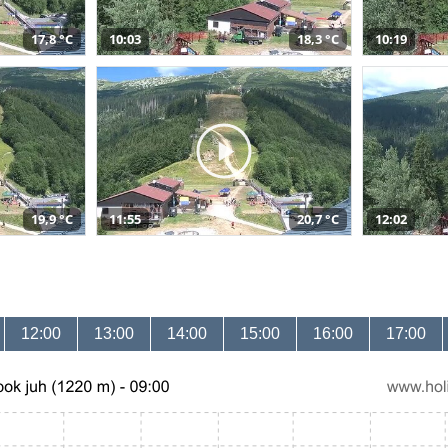
17,8 °C
10:03
18,3 °C
10:19
19,9 °C
11:55
20,7 °C
12:02
12:00
13:00
14:00
15:00
16:00
17:00