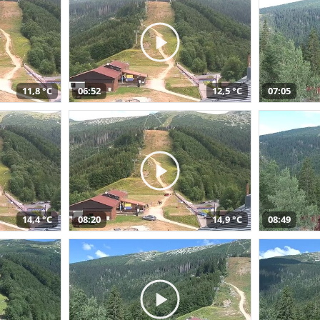
11,8 °C
06:52
12,5 °C
07:05
14,4 °C
08:20
14,9 °C
08:49