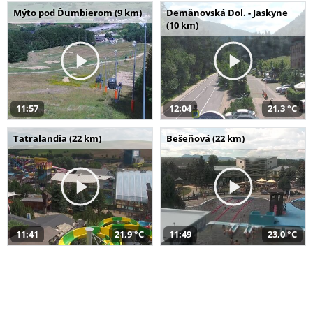
Mýto pod Ďumbierom (9 km)
Demänovská Dol. - Jaskyne
(10 km)
11:57
12:04
21,3 °C
Tatralandia (22 km)
Bešeňová (22 km)
11:41
21,9 °C
11:49
23,0 °C