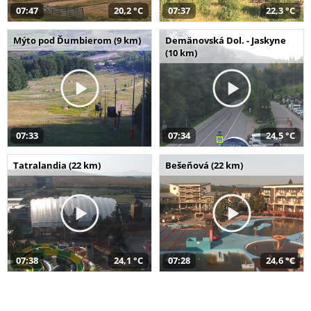
07:47
20,2 °C
07:37
22,3 °C
Mýto pod Ďumbierom (9 km)
Demänovská Dol. - Jaskyne
(10 km)
07:33
07:34
24,5 °C
Tatralandia (22 km)
Bešeňová (22 km)
07:38
24,1 °C
07:28
24,6 °C