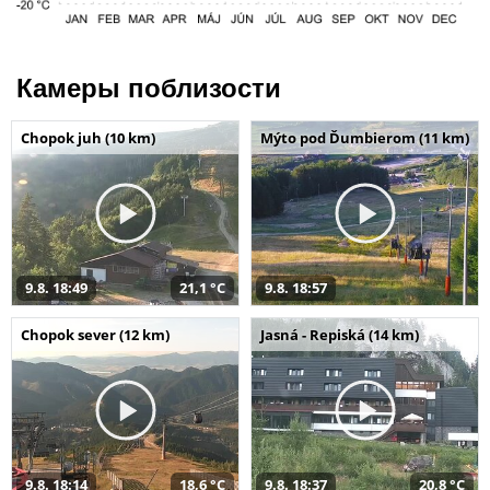
Камеры поблизости
Chopok juh (10 km)
Mýto pod Ďumbierom (11 km)
9.8. 18:49
21,1 °C
9.8. 18:57
Chopok sever (12 km)
Jasná - Repiská (14 km)
9.8. 18:14
18,6 °C
9.8. 18:37
20,8 °C