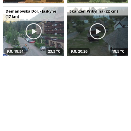
Demänovská Dol. - Jaskyne
Skanzen Pribylina (22 km)
(17 km)
9.8. 18:34
23,3 °C
9.8. 20:26
18,5 °C