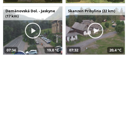
Demänovská Dol. - Jaskyne
Skanzen Pribylina (22 km)
(17 km)
07:34
19,0 °C
07:32
20,4 °C