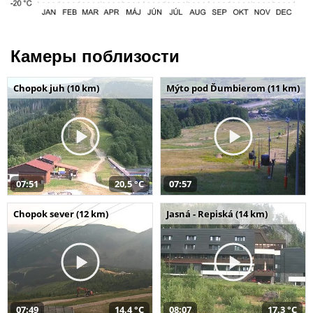
Камеры поблизости
Chopok juh (10 km)
Mýto pod Ďumbierom (11 km)
07:51
20,5 °C
07:57
Chopok sever (12 km)
Jasná - Repiská (14 km)
07:49
14,4 °C
08:07
17,3 °C