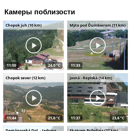
Камеры поблизости
Chopok juh (10 km)
Mýto pod Ďumbierom (11 km)
11:50
24,0 °C
11:33
Chopok sever (12 km)
Jasná - Repiská (14 km)
11:44
21,0 °C
11:37
23,6 °C
Demänovská Dol. - Jaskyne
Skanzen Pribylina (22 km)