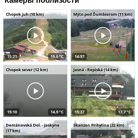
Камеры поблизости
Chopok juh (10 km)
Mýto pod Ďumbierom (11 km)
15:21
19,0 °C
14:57
Chopok sever (12 km)
Jasná - Repiská (14 km)
15:10
14,9 °C
15:37
17,7 °C
Demänovská Dol. - Jaskyne
Skanzen Pribylina (22 km)
(17 km)