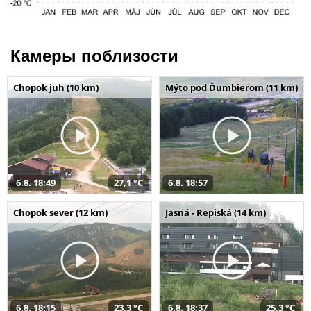
Камеры поблизости
Chopok juh (10 km)
Mýto pod Ďumbierom (11 km)
6.8. 18:49
27,1 °C
6.8. 18:57
Chopok sever (12 km)
Jasná - Repiská (14 km)
6.8. 18:15
23,3 °C
6.8. 18:37
25,3 °C