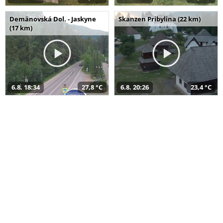
Demänovská Dol. - Jaskyne
Skanzen Pribylina (22 km)
(17 km)
6.8. 18:34
27,8 °C
6.8. 20:26
23,4 °C