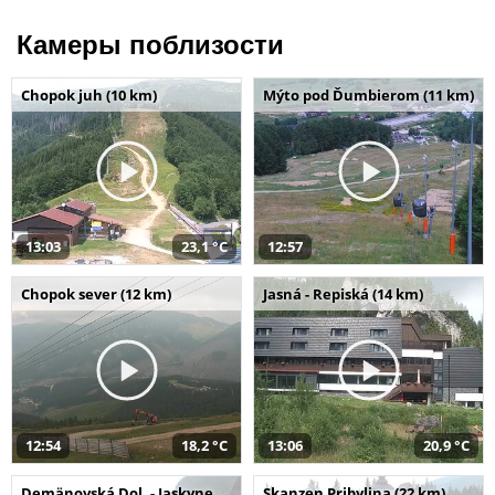
Камеры поблизости
Chopok juh (10 km)
Mýto pod Ďumbierom (11 km)
13:03
23,1 °C
12:57
Chopok sever (12 km)
Jasná - Repiská (14 km)
12:54
18,2 °C
13:06
20,9 °C
Demänovská Dol. - Jaskyne
Skanzen Pribylina (22 km)