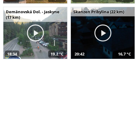
Demänovská Dol. - Jaskyne
Skanzen Pribylina (22 km)
(17 km)
18:34
19,2 °C
20:42
16,7 °C