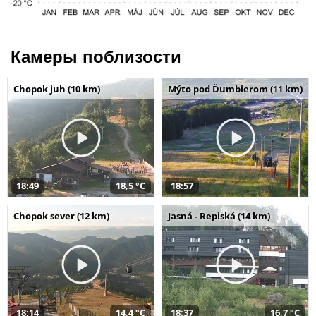
Камеры поблизости
Chopok juh (10 km)
Mýto pod Ďumbierom (11 km)
18:49
18,5 °C
18:57
Chopok sever (12 km)
Jasná - Repiská (14 km)
18:14
14,4 °C
18:37
16,7 °C