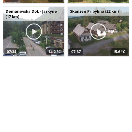
Demänovská Dol. - Jaskyne
Skanzen Pribylina (22 km)
(17 km)
07:34
14,2 °C
07:37
15,6 °C