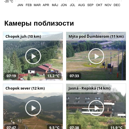
Камеры поблизости
Chopok juh (10 km)
Mýto pod Ďumbierom (11 km)
07:19
13,2 °C
07:33
Chopok sever (12 km)
Jasná - Repiská (14 km)
07:47
9,5 °C
07:38
11,9 °C