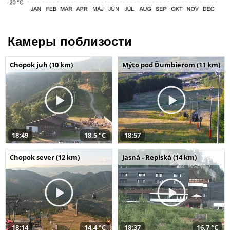
Камеры поблизости
Chopok juh (10 km)
Mýto pod Ďumbierom (11 km)
18:49
18,5 °C
18:57
Chopok sever (12 km)
Jasná - Repiská (14 km)
18:14
14,4 °C
18:37
16,7 °C