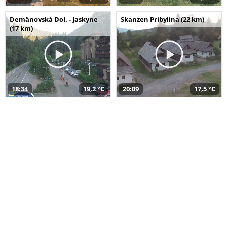
Demänovská Dol. - Jaskyne
Skanzen Pribylina (22 km)
(17 km)
18:34
19,2 °C
20:09
17,5 °C