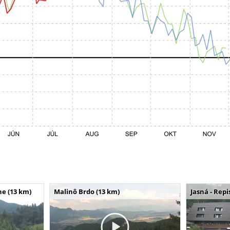
e (13 km)
Malinô Brdo (13 km)
Jasná - Repi