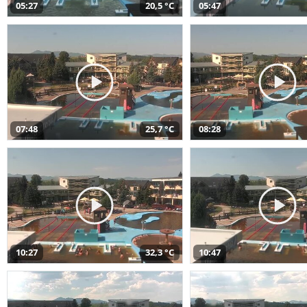
05:27
20,5 °C
05:47
07:48
25,7 °C
08:28
10:27
32,3 °C
10:47