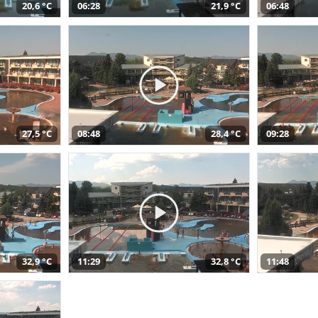
20,6 °C
06:28
21,9 °C
06:48
27,5 °C
08:48
28,4 °C
09:28
32,9 °C
11:29
32,8 °C
11:48