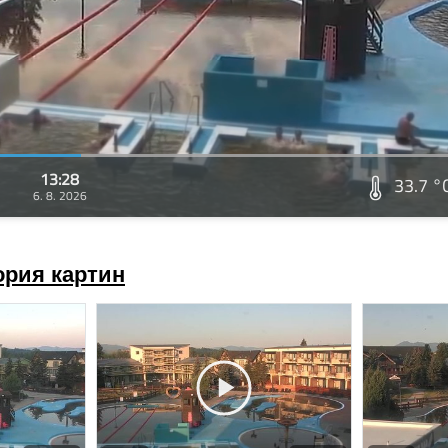
13:28
33.7 °
6. 8. 2026
ория картин