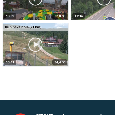
13:39
32,8 °C
13:34
Kubínska hoľa (21 km)
13:41
34,4 °C