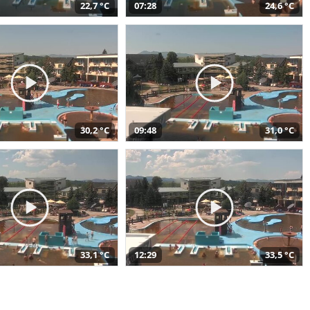
22,7 °C
07:28
24,6 °C
30,2 °C
09:48
31,0 °C
33,1 °C
12:29
33,5 °C