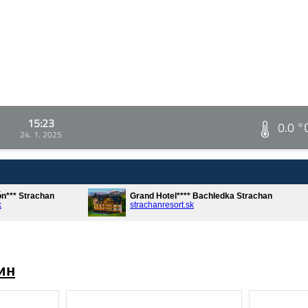
15:23
0.0 °
24. 1. 2025
ón*** Strachan
Grand Hotel**** Bachledka Strachan
k
strachanresort.sk
ин