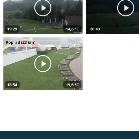
19:29
14,6 °C
20:43
Poprad (23 km)
18:54
19,6 °C