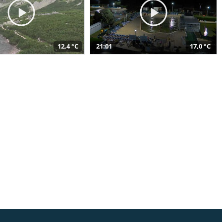
12,4 °C
21:01
17,0 °C