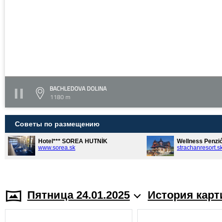
BACHLEDOVA DOLINA
1180 m
Советы по размещению
Hotel*** SOREA HUTNÍK
Wellness Penzi
www.sorea.sk
strachanresort.s
Пятница 24.01.2025
История карт