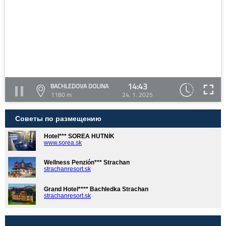
14:43
BACHLEDOVA DOLINA
1180 m
24. 1. 2025
Советы по размещению
Hotel*** SOREA HUTNÍK
www.sorea.sk
Wellness Penzión*** Strachan
strachanresort.sk
Grand Hotel**** Bachledka Strachan
strachanresort.sk