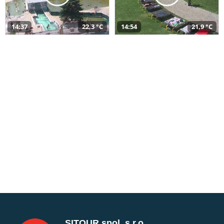
14:37
22,3 °C
14:54
21,9 °C
SITOUR spol. s r.o.