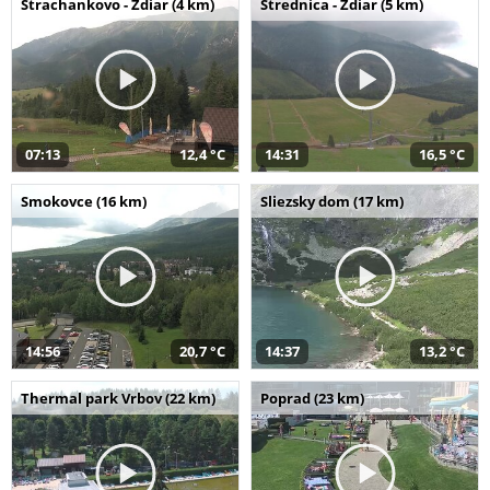
Strachankovo - Ždiar (4 km)
Strednica - Ždiar (5 km)
07:13
12,4 °C
14:31
16,5 °C
Smokovce (16 km)
Sliezsky dom (17 km)
14:56
20,7 °C
14:37
13,2 °C
Thermal park Vrbov (22 km)
Poprad (23 km)