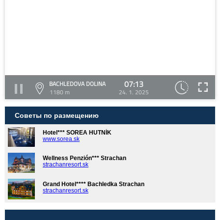
07:13
BACHLEDOVA DOLINA
1180 m
24. 1. 2025
Советы по размещению
Hotel*** SOREA HUTNÍK
www.sorea.sk
Wellness Penzión*** Strachan
strachanresort.sk
Grand Hotel**** Bachledka Strachan
strachanresort.sk