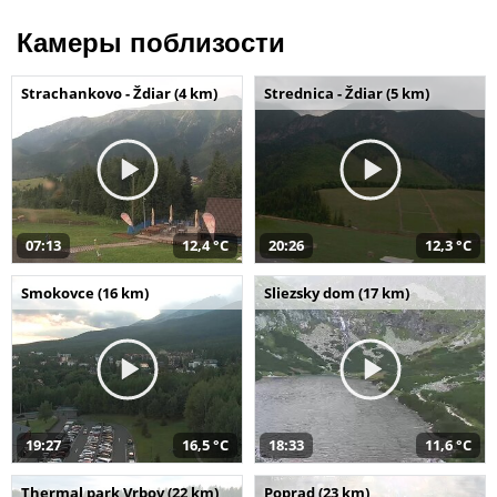
Камеры поблизости
Strachankovo - Ždiar (4 km)
Strednica - Ždiar (5 km)
07:13
12,4 °C
20:26
12,3 °C
Smokovce (16 km)
Sliezsky dom (17 km)
19:27
16,5 °C
18:33
11,6 °C
Thermal park Vrbov (22 km)
Poprad (23 km)