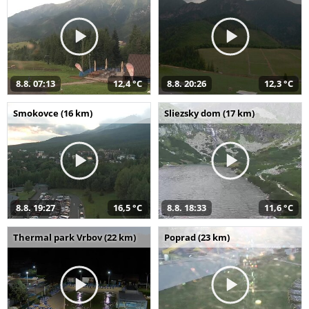
8.8. 07:13
12,4 °C
8.8. 20:26
12,3 °C
Smokovce (16 km)
Sliezsky dom (17 km)
8.8. 19:27
16,5 °C
8.8. 18:33
11,6 °C
Thermal park Vrbov (22 km)
Poprad (23 km)