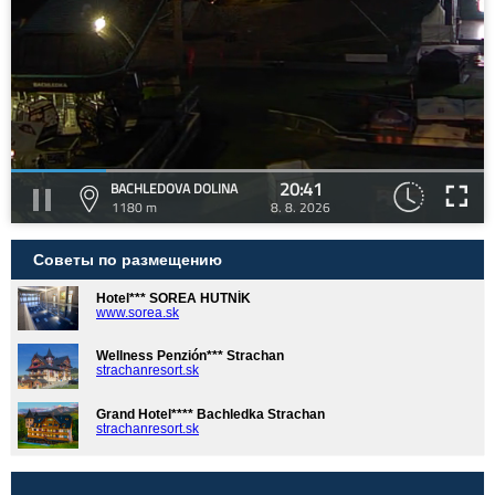
20:41
BACHLEDOVA DOLINA
1180 m
8. 8. 2026
Советы по размещению
Hotel*** SOREA HUTNÍK
www.sorea.sk
Wellness Penzión*** Strachan
strachanresort.sk
Grand Hotel**** Bachledka Strachan
strachanresort.sk