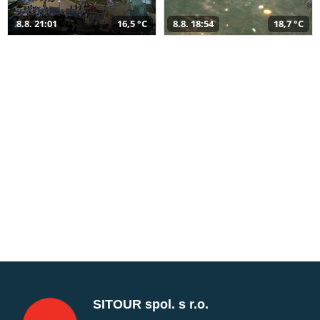
8.8. 21:01
16,5 °C
8.8. 18:54
18,7 °C
SITOUR spol. s r.o.