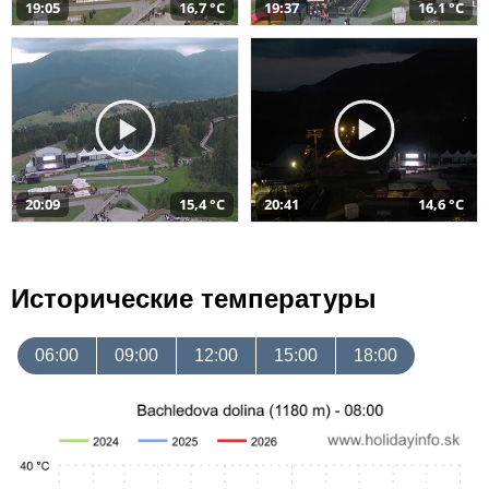
19:05
16,7 °C
19:37
16,1 °C
20:09
15,4 °C
20:41
14,6 °C
Исторические температуры
06:00
09:00
12:00
15:00
18:00