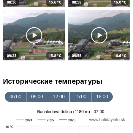
08:36
15,6 °C
08:58
16,0 °C
09:23
15,8 °C
09:55
16,6 °C
Исторические температуры
06:00
09:00
12:00
15:00
18:00