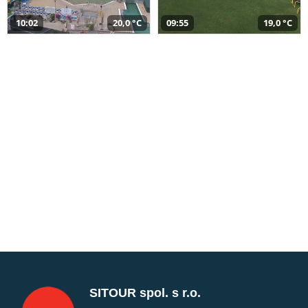
10:02
20,0 °C
09:55
19,0 °C
SITOUR spol. s r.o.