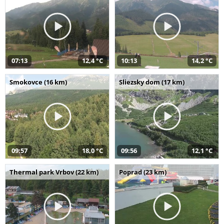
07:13
12,4 °C
10:13
14,2 °C
Smokovce (16 km)
Sliezsky dom (17 km)
09:57
18,0 °C
09:56
12,1 °C
Thermal park Vrbov (22 km)
Poprad (23 km)