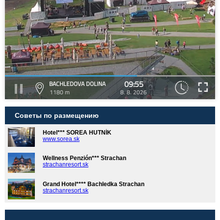
09:55
BACHLEDOVA DOLINA
1180 m
8. 8. 2026
Советы по размещению
Hotel*** SOREA HUTNÍK
www.sorea.sk
Wellness Penzión*** Strachan
strachanresort.sk
Grand Hotel**** Bachledka Strachan
strachanresort.sk