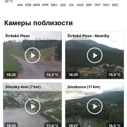
Камеры поблизости
Štrbské Pleso
Štrbské Pleso - Mostíky
18:25
15,3 °C
18:25
15,0 °C
Sliezsky dom (7 km)
Smokovce (11 km)
18:33
11,6 °C
19:27
16,5 °C