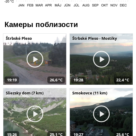
Камеры поблизости
Štrbské Pleso
Štrbské Pleso - Mostíky
19:19
26,6 °C
19:28
22,4 °C
Sliezsky dom (7 km)
Smokovce (11 km)
15:26
25,1 °C
19:27
25,6 °C