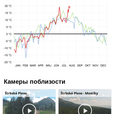
Камеры поблизости
Štrbské Pleso
Štrbské Pleso - Mostíky