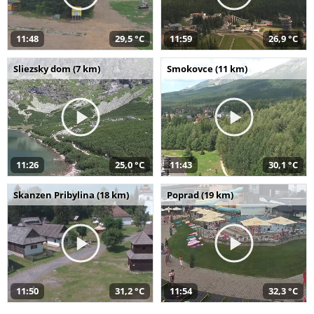
11:48
29,5 °C
11:59
26,9 °C
Sliezsky dom (7 km)
Smokovce (11 km)
11:26
25,0 °C
11:43
30,1 °C
Skanzen Pribylina (18 km)
Poprad (19 km)
11:50
31,2 °C
11:54
32,3 °C