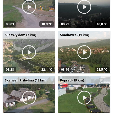
08:03
18,9 °C
08:29
18,8 °C
Sliezsky dom (7 km)
Smokovce (11 km)
08:28
22,1 °C
08:16
21,5 °C
Skanzen Pribylina (18 km)
Poprad (19 km)