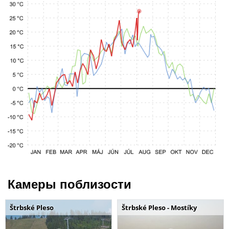
Камеры поблизости
Štrbské Pleso
Štrbské Pleso - Mostíky