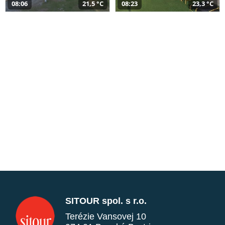
08:06
21,5 °C
08:23
23,3 °C
SITOUR spol. s r.o.
Terézie Vansovej 10