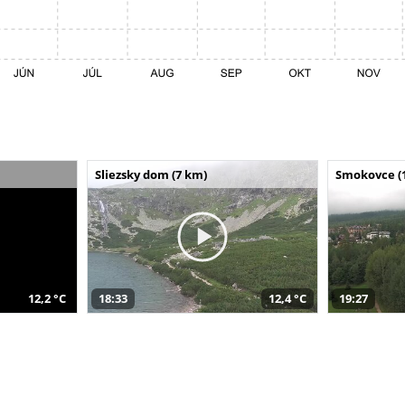
Sliezsky dom (7 km)
Smokovce (
12,2 °C
18:33
12,4 °C
19:27