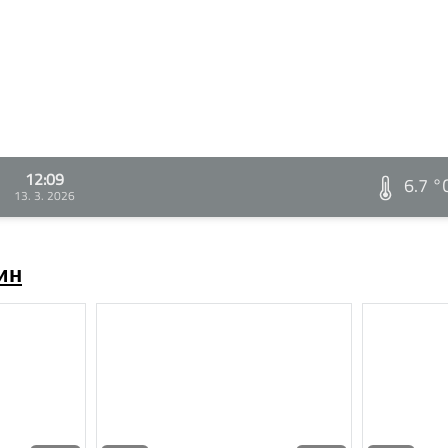
12:09
6.7 °
13. 3. 2026
ин