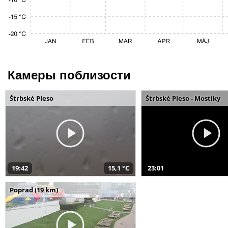
Камеры поблизости
Štrbské Pleso
Štrbské Pleso - Mostíky
19:42
15,1 °C
23:01
Poprad (19 km)