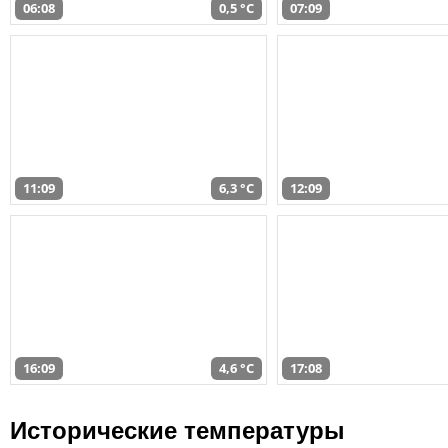
06:08
0,5 °C
07:09
11:09
6,3 °C
12:09
16:09
4,6 °C
17:08
Исторические температуры