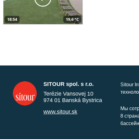
18:54
19,6 °C
SITOUR spol. s r.o.
Sitour I
техноло
Terézie Vansovej 10
974 01 Banská Bystrica
Мы сотр
www.sitour.sk
8 стран
бассейн