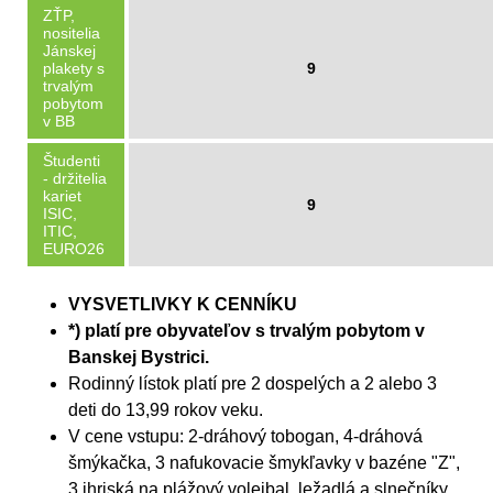
ZŤP,
nositelia
Jánskej
plakety s
9
trvalým
pobytom
v BB
Študenti
- držitelia
kariet
9
ISIC,
ITIC,
EURO26
VYSVETLIVKY K CENNÍKU
*) platí pre obyvateľov s trvalým pobytom v
Banskej Bystrici.
Rodinný lístok platí pre 2 dospelých a 2 alebo 3
deti do 13,99 rokov veku.
V cene vstupu: 2-dráhový tobogan, 4-dráhová
šmýkačka, 3 nafukovacie šmykľavky v bazéne "Z",
3 ihriská na plážový volejbal, ležadlá a slnečníky,