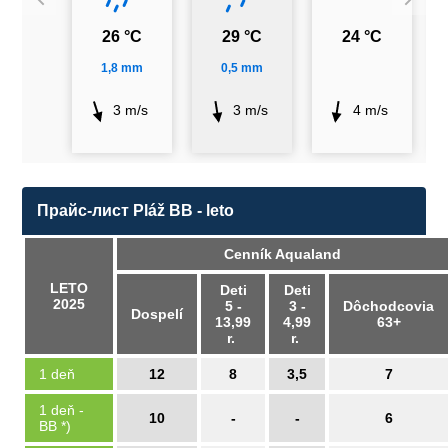
26 °C
29 °C
24 °C
1,8 mm
0,5 mm
3 m/s
3 m/s
4 m/s
Прайс-лист Pláž BB - leto
Cenník Aqualand
LETO
Deti
Deti
2025
5 -
3 -
Dôchodcovia
Dospelí
13,99
4,99
63+
r.
r.
1 deň
12
8
3,5
7
1 deň -
10
-
-
6
BB *)