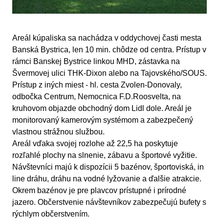
Areál kúpaliska sa nachádza v oddychovej časti mesta
Banská Bystrica, len 10 min. chôdze od centra. Prístup v
rámci Banskej Bystrice linkou MHD, zástavka na
Švermovej ulici THK-Dixon alebo na Tajovského/SOUS.
Prístup z iných miest - hl. cesta Zvolen-Donovaly,
odbočka Centrum, Nemocnica F.D.Roosvelta, na
kruhovom objazde obchodný dom Lidl dole. Areál je
monitorovaný kamerovým systémom a zabezpečený
vlastnou strážnou službou.
Areál vďaka svojej rozlohe až 22,5 ha poskytuje
rozľahlé plochy na slnenie, zábavu a športové vyžitie.
Návštevníci majú k dispozícii 5 bazénov, športoviská, in
line dráhu, dráhu na vodné lyžovanie a ďalšie atrakcie.
Okrem bazénov je pre plavcov prístupné i prírodné
jazero. Občerstvenie návštevníkov zabezpečujú bufety s
rýchlym občerstvením.