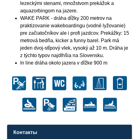
lezeckými stenami, množstvom prekážok a
aquazorbingom na jazere.
WAKE PARK - dráha dĺžky 200 metrov na
praktizovanie wakeboardingu (vodné lyžovanie)
pre začiatočníkov ale i profi jazdcov. Prekážky: 15
metrová bedňa, kicker a funny barel. Park má
jeden dvoj-stĺpový vlek, vysoký až 10 m. Dráha je
z týchto typov najdlhšia na Slovensku.
In line dráha okolo jazera v dĺžke 900 m
Контакты