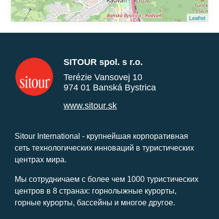
Leaflet
SITOUR spol. s r.o.
Terézie Vansovej 10
974 01 Banská Bystrica
www.sitour.sk
Sitour International - крупнейшая корпоративная
сеть технологических инноваций в туристических
центрах мира.
Мы сотрудничаем с более чем 1000 туристических
центров в 8 странах: горнолыжные курорты,
горные курорты, бассейны и многое другое.