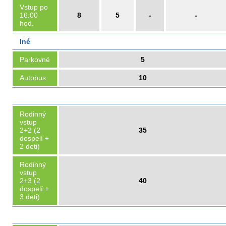
Vstup po
16.00
8
5
-
-
hod.
Iné
Parkovné
5
Autobus
10
Rodinný
vstup
2+2 (2
35
dospelí +
2 deti)
Rodinný
vstup
2+3 (2
40
dospelí +
3 deti)