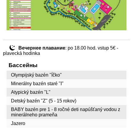
Вечернее плавание
: po 18.00 hod. vstup 5€ -
plavecká hodinka
Бассейны
Olympijský bazén "Íčko"
Minerálny bazén staré "I"
Atypický bazén "L"
Detský bazén "Z" (5 - 15 rokov)
BABY bazén pre 1 - 8 ročné deti napúšťaný vodou z
minerálneho prameňa
Jazero