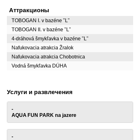
Аттракционы
TOBOGAN I. v bazéne "L"
TOBOGAN II. v bazéne "L"
4-dráhová šmykľavka v bazéne "L"
Nafukovacia atrakcia Žralok
Nafukovacia atrakcia Chobotnica
Vodná šmykľavka DÚHA
Услуги и развлечения
-
AQUA FUN PARK na jazere
-