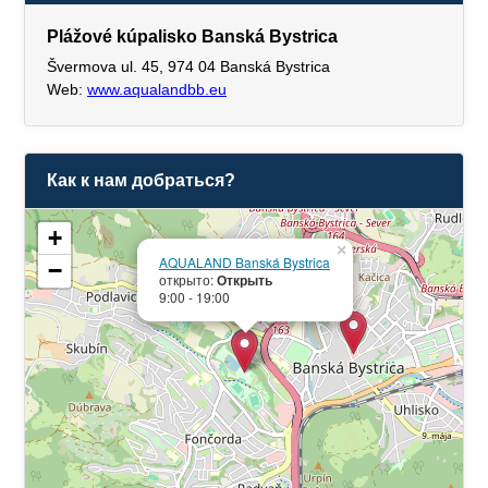
Plážové kúpalisko Banská Bystrica
Švermova ul. 45, 974 04 Banská Bystrica
Web:
www.aqualandbb.eu
Как к нам добраться?
+
×
AQUALAND Banská Bystrica
−
открыто:
Открыть
9:00 - 19:00