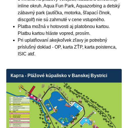
inline okruh. Aqua Fun Park, Aquazorbing a detský
zábavný park (autíčka, motorka, šľapací člnok,
discgolf) nie sú zahrnuté v cene vstupného.
Platba možná v hotovosti aj platobnou kartou.
Platbu kartou hláste vopred, prosím.
Pri uplatňovaní akejkoľvek zľavy je potrebný
príslušný doklad - OP, karta ZŤP, karta poistenca,
ISIC atď.
Карта - Plážové kúpalisko v Banskej Bystrici