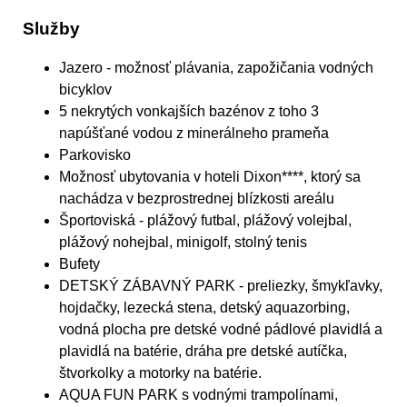
Služby
Jazero - možnosť plávania, zapožičania vodných
bicyklov
5 nekrytých vonkajších bazénov z toho 3
napúšťané vodou z minerálneho prameňa
Parkovisko
Možnosť ubytovania v hoteli Dixon****, ktorý sa
nachádza v bezprostrednej blízkosti areálu
Športoviská - plážový futbal, plážový volejbal,
plážový nohejbal, minigolf, stolný tenis
Bufety
DETSKÝ ZÁBAVNÝ PARK - preliezky, šmykľavky,
hojdačky, lezecká stena, detský aquazorbing,
vodná plocha pre detské vodné pádlové plavidlá a
plavidlá na batérie, dráha pre detské autíčka,
štvorkolky a motorky na batérie.
AQUA FUN PARK s vodnými trampolínami,