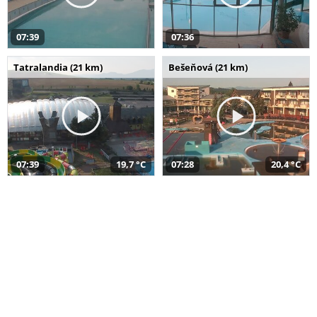
07:39
07:36
Tatralandia (21 km)
Bešeňová (21 km)
07:39
19,7 °C
07:28
20,4 °C