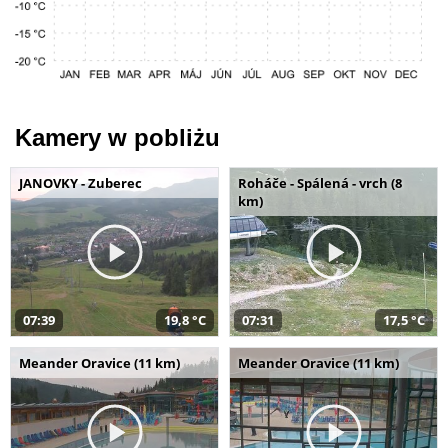
Kamery w pobliżu
JANOVKY - Zuberec
Roháče - Spálená - vrch (8
km)
07:39
19,8 °C
07:31
17,5 °C
Meander Oravice (11 km)
Meander Oravice (11 km)