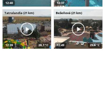
12:40
12:37
Tatralandia (21 km)
Bešeňová (21 km)
12:39
28,7 °C
12:49
29,8 °C