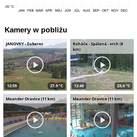
Kamery w pobliżu
JANOVKY - Zuberec
Roháče - Spálená - vrch (8
km)
12:55
27,9 °C
12:49
23,6 °C
Meander Oravice (11 km)
Meander Oravice (11 km)