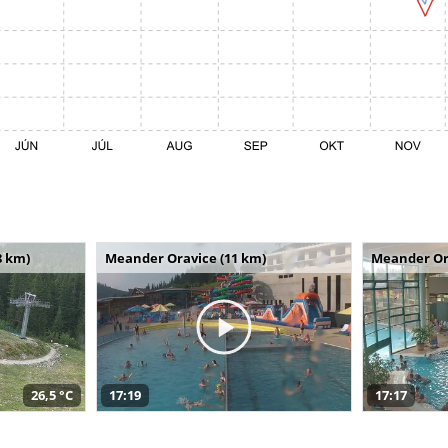
8 km)
Meander Oravice (11 km)
Meander Or
26,5 °C
17:19
17:17