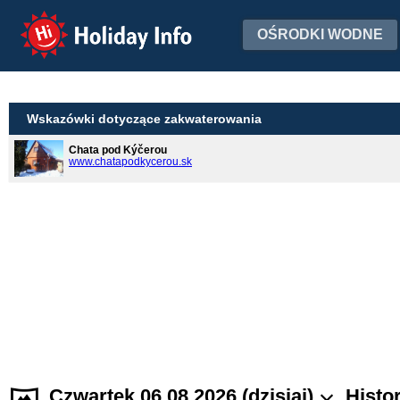
Holiday Info
OŚRODKI WODNE
Wskazówki dotyczące zakwaterowania
Chata pod Kýčerou
www.chatapodkycerou.sk
Czwartek 06.08.2026 (dzisiaj)
Histo