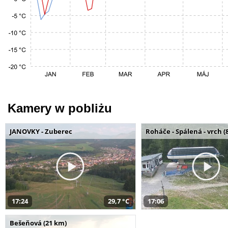
Kamery w pobliżu
JANOVKY - Zuberec
Roháče - Spálená - vrch (
17:24
29,7 °C
17:06
Bešeňová (21 km)