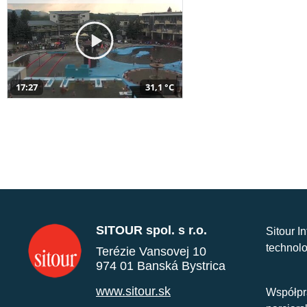
17:27
31,1 °C
SITOUR spol. s r.o.
Sitour I
technolo
Terézie Vansovej 10
974 01 Banská Bystrica
www.sitour.sk
Współpr