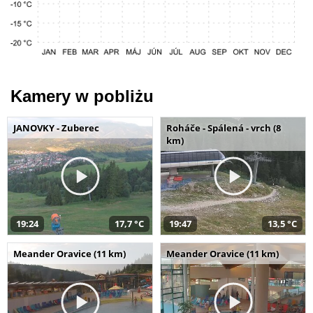
Kamery w pobliżu
JANOVKY - Zuberec
Roháče - Spálená - vrch (8
km)
19:24
17,7 °C
19:47
13,5 °C
Meander Oravice (11 km)
Meander Oravice (11 km)