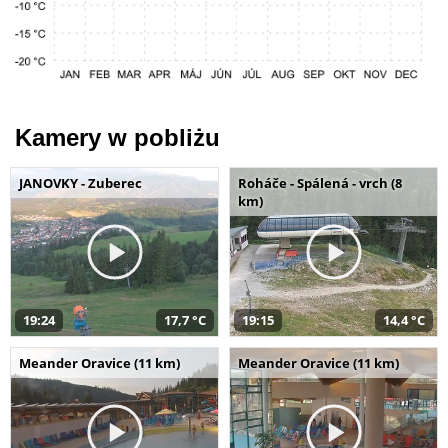
Kamery w pobliżu
JANOVKY - Zuberec
Roháče - Spálená - vrch (8
km)
19:24
17,7 °C
19:15
14,4 °C
Meander Oravice (11 km)
Meander Oravice (11 km)