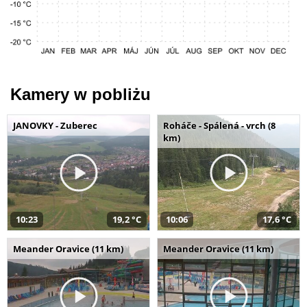
Kamery w pobliżu
JANOVKY - Zuberec
Roháče - Spálená - vrch (8
km)
10:23
19,2 °C
10:06
17,6 °C
Meander Oravice (11 km)
Meander Oravice (11 km)