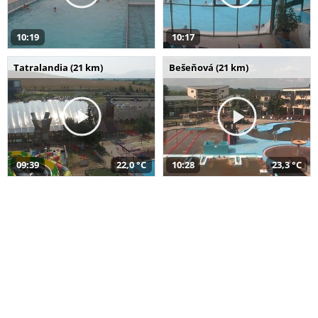
10:19
10:17
Tatralandia (21 km)
Bešeňová (21 km)
09:39
22,0 °C
10:28
23,3 °C