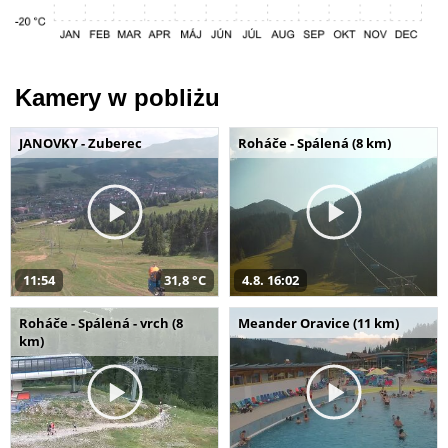
Kamery w pobliżu
JANOVKY - Zuberec
Roháče - Spálená (8 km)
11:54
31,8 °C
4.8. 16:02
Roháče - Spálená - vrch (8
Meander Oravice (11 km)
km)