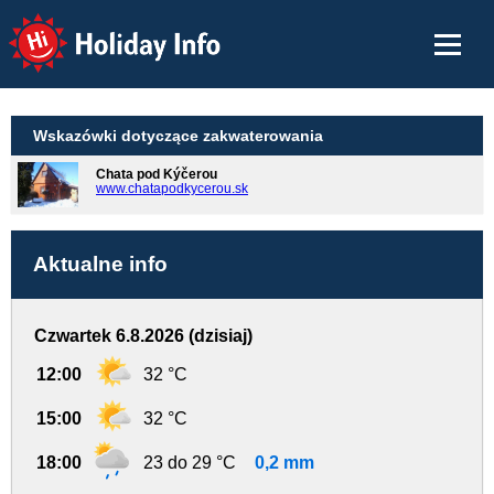
Holiday Info
Wskazówki dotyczące zakwaterowania
Chata pod Kýčerou
www.chatapodkycerou.sk
Aktualne info
Czwartek 6.8.2026 (dzisiaj)
12:00
32 °C
15:00
32 °C
18:00
23 do 29 °C
0,2 mm