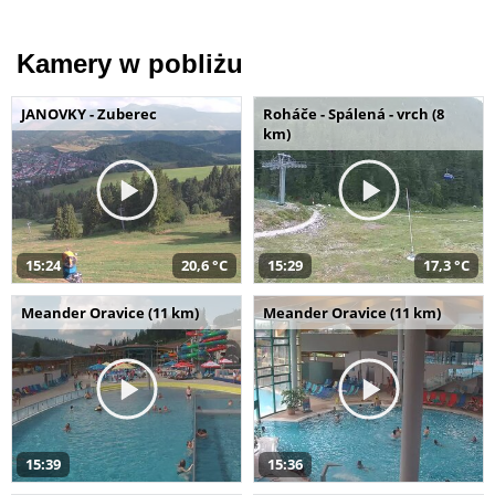
Kamery w pobliżu
JANOVKY - Zuberec
Roháče - Spálená - vrch (8
km)
15:24
20,6 °C
15:29
17,3 °C
Meander Oravice (11 km)
Meander Oravice (11 km)
15:39
15:36