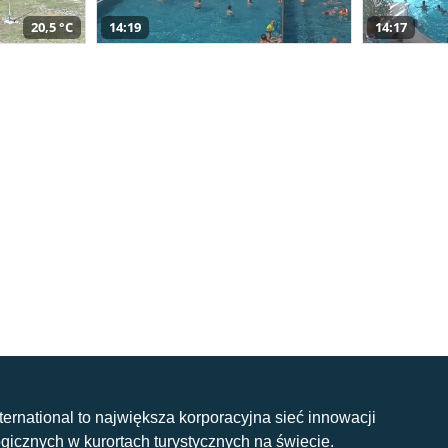
20,5 °C
14:19
14:17
nternational to największa korporacyjna sieć innowacji
gicznych w kurortach turystycznych na świecie.