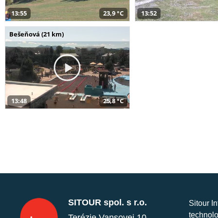
13:55
23,9 °C
13:52
Bešeňová (21 km)
13:48
25,8 °C
SITOUR spol. s r.o.
Sitour I
technolo
Terézie Vansovej 10