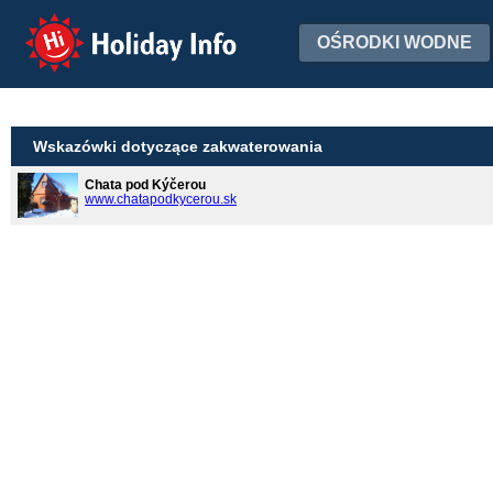
Holiday Info
OŚRODKI WODNE
Wskazówki dotyczące zakwaterowania
Chata pod Kýčerou
www.chatapodkycerou.sk