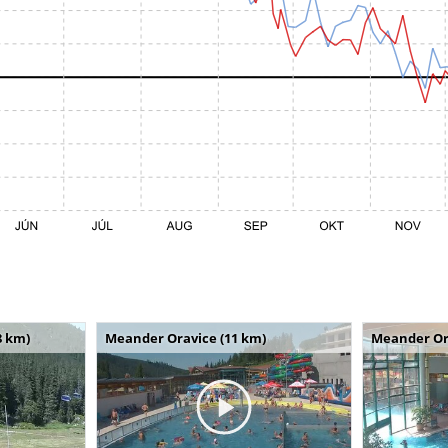
8 km)
Meander Oravice (11 km)
Meander Or