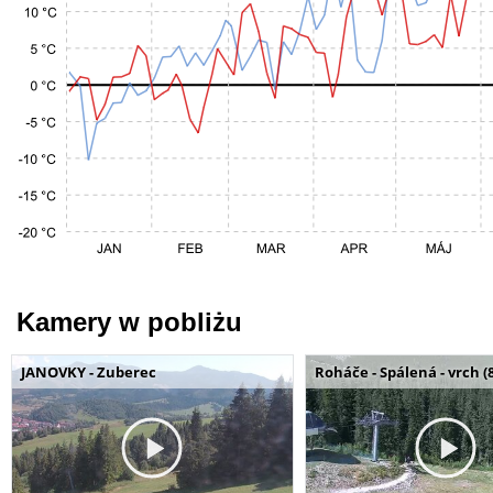
Kamery w pobliżu
JANOVKY - Zuberec
Roháče - Spálená - vrch (