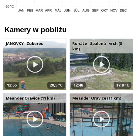
Kamery w pobliżu
JANOVKY - Zuberec
Roháče - Spálená - vrch (8
km)
12:55
20,5 °C
12:48
17,8 °C
Meander Oravice (11 km)
Meander Oravice (11 km)