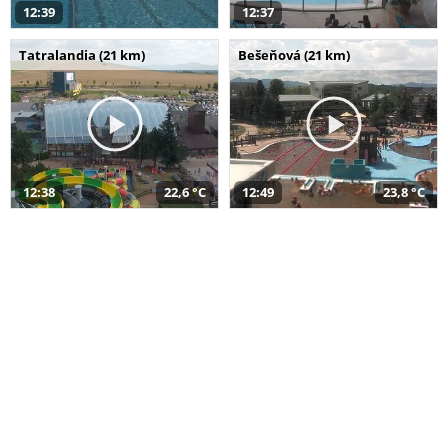
12:39
12:37
Tatralandia (21 km)
Bešeňová (21 km)
12:38
22,6 °C
12:49
23,8 °C