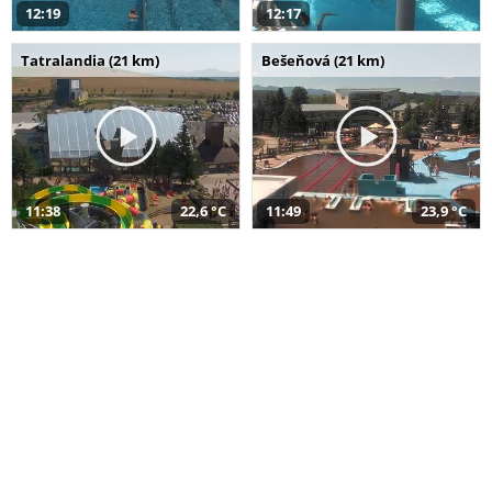
12:19
12:17
Tatralandia (21 km)
Bešeňová (21 km)
11:38
22,6 °C
11:49
23,9 °C