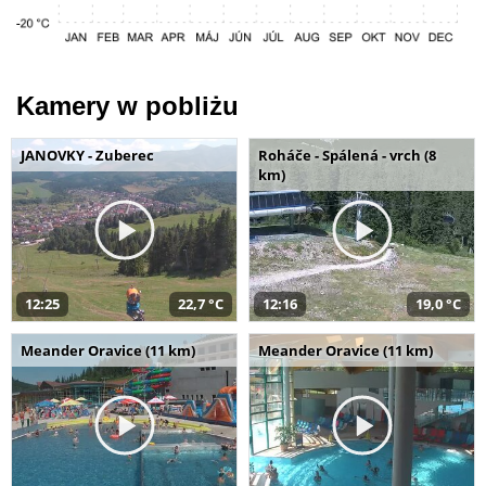
Kamery w pobliżu
JANOVKY - Zuberec
Roháče - Spálená - vrch (8
km)
12:25
22,7 °C
12:16
19,0 °C
Meander Oravice (11 km)
Meander Oravice (11 km)