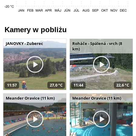
Kamery w pobliżu
JANOVKY - Zuberec
Roháče - Spálená - vrch (8
km)
11:57
27,0 °C
11:44
22,6 °C
Meander Oravice (11 km)
Meander Oravice (11 km)