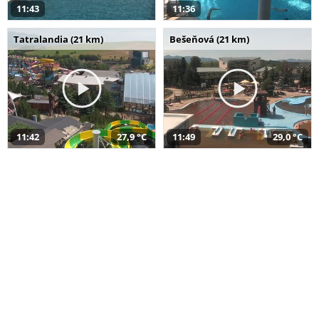
11:43
11:36
Tatralandia (21 km)
Bešeňová (21 km)
11:42
27,9 °C
11:49
29,0 °C