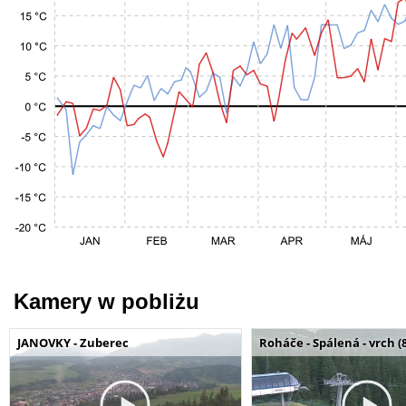
Kamery w pobliżu
JANOVKY - Zuberec
Roháče - Spálená - vrch (