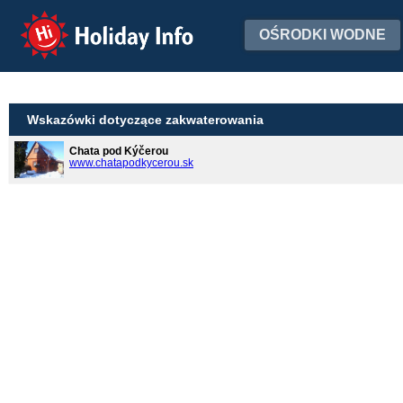
Holiday Info
OŚRODKI WODNE
Wskazówki dotyczące zakwaterowania
Chata pod Kýčerou
www.chatapodkycerou.sk