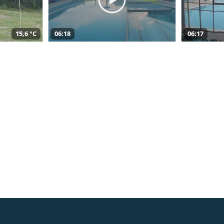
15,6 °C
06:18
06:17