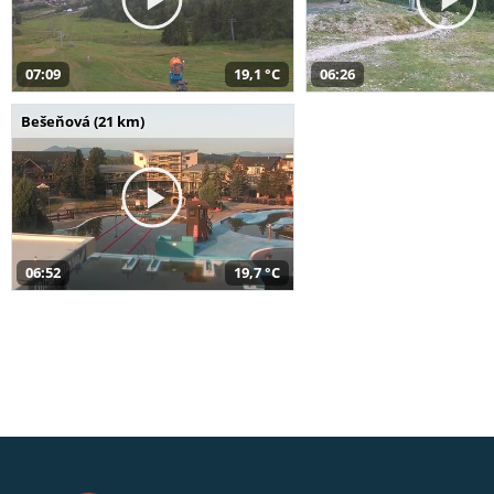
07:09
19,1 °C
06:26
Bešeňová (21 km)
06:52
19,7 °C