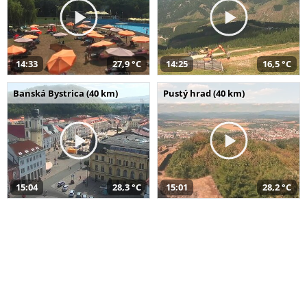
14:33
27,9 °C
14:25
16,5 °C
Banská Bystrica (40 km)
Pustý hrad (40 km)
15:04
28,3 °C
15:01
28,2 °C