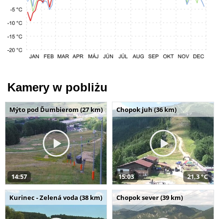
Kamery w pobliżu
Mýto pod Ďumbierom (27 km)
Chopok juh (36 km)
14:57
15:03
21,3 °C
Kurinec - Zelená voda (38 km)
Chopok sever (39 km)