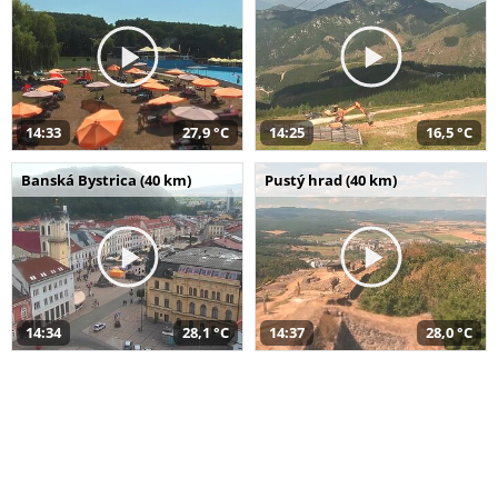
14:33
27,9 °C
14:25
16,5 °C
Banská Bystrica (40 km)
Pustý hrad (40 km)
14:34
28,1 °C
14:37
28,0 °C