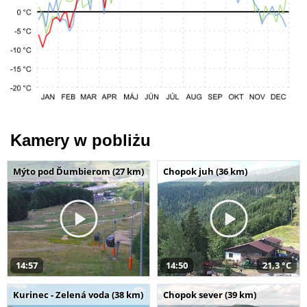
Kamery w pobliżu
Mýto pod Ďumbierom (27 km)
Chopok juh (36 km)
14:57
14:50
21,3 °C
Kurinec - Zelená voda (38 km)
Chopok sever (39 km)