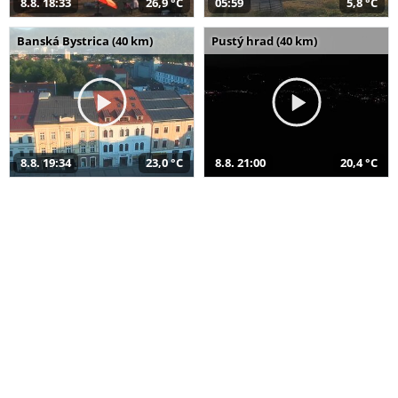
8.8. 18:33
26,9 °C
05:59
5,8 °C
Banská Bystrica (40 km)
Pustý hrad (40 km)
8.8. 19:34
23,0 °C
8.8. 21:00
20,4 °C