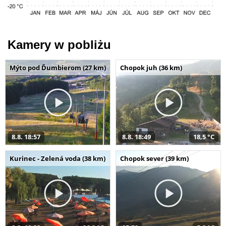
Kamery w pobliżu
Mýto pod Ďumbierom (27 km)
Chopok juh (36 km)
8.8. 18:57
8.8. 18:49
18,5 °C
Kurinec - Zelená voda (38 km)
Chopok sever (39 km)