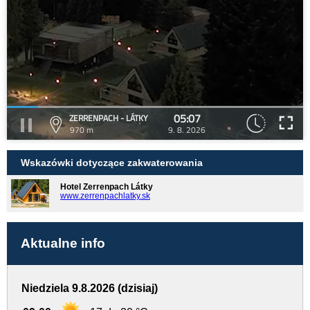
05:07
ZERRENPACH - LÁTKY
970 m
9. 8. 2026
Wskazówki dotyczące zakwaterowania
Hotel Zerrenpach Látky
www.zerrenpachlatky.sk
Aktualne info
Niedziela 9.8.2026 (dzisiaj)